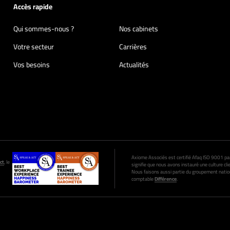
Accès rapide
Qui sommes-nous ?
Nos cabinets
Votre secteur
Carrières
Vos besoins
Actualités
Axiome Associés est certifié Afaq ISO 9001 par A
ct
, le
signifie que nous avons instauré une culture clie
Nous faisons aussi partie du groupement nation
comptable
Différence
.