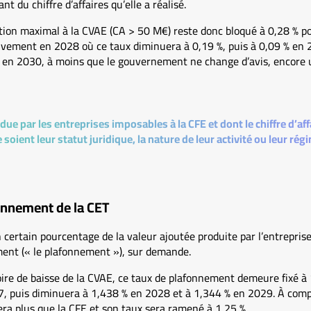
t du chiffre d’affaires qu’elle a réalisé.
sition maximal à la CVAE (CA > 50 M€) reste donc bloqué à 0,28 % 
ivement en 2028 où ce taux diminuera à 0,19 %, puis à 0,09 % en
 en 2030, à moins que le gouvernement ne change d’avis, encore un
due par les entreprises imposables à la CFE et dont le chiffre d’af
soient leur statut juridique, la nature de leur activité ou leur ré
fonnement de la CET
certain pourcentage de la valeur ajoutée produite par l’entrepris
ent (« le plafonnement »), sur demande.
oire de baisse de la CVAE, ce taux de plafonnement demeure fixé à 
, puis diminuera à 1,438 % en 2028 et à 1,344 % en 2029. À comp
a plus que la CFE et son taux sera ramené à 1,25 %.