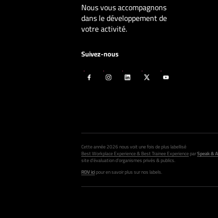
Nous vous accompagnons
dans le développement de
votre activité.
Suivez-nous
Cette année 2026 nous voit une fois de plus labellisé
Best Workplace Experience & Best Trainee Experience
par
Speak & A
site d’évaluation d’organismes privés & publics.
RDV ici
pour en savoir plus sur nos labels.