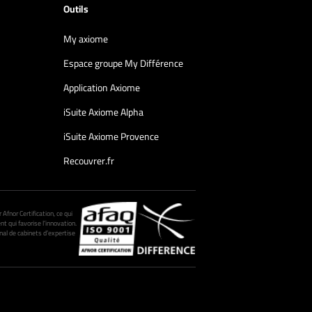
Outils
My axiome
Espace groupe My Différence
Application Axiome
iSuite Axiome Alpha
iSuite Axiome Provence
Recouvrer.fr
fnor Certification, ce qui
nt qui favorise l’innovation.
al de cabinets d’expertise