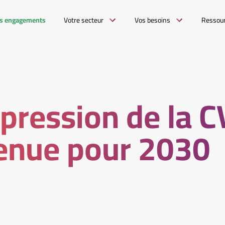
s engagements
Votre secteur
Vos besoins
Ressou
pression de la 
enue pour 2030