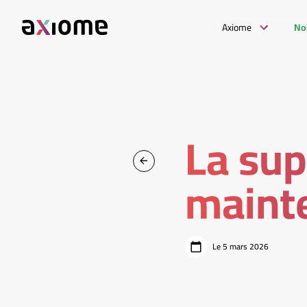
Axiome
No
La sup
maint
Le 5 mars 2026