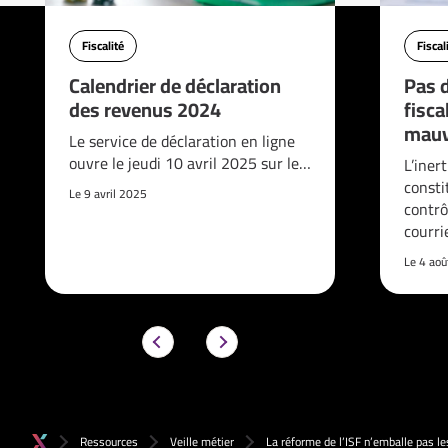
Fiscalité
Fiscal
Calendrier de déclaration
Pas d
des revenus 2024
fisca
mauv
Le service de déclaration en ligne
ouvre le jeudi 10 avril 2025 sur le…
L’iner
consti
Le 9 avril 2025
contrô
courri
Le 4 ao
Ressources
Veille métier
La réforme de l’ISF n’emballe pas le