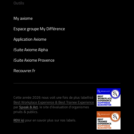
Outils
My axiome
Espace groupe My Différence
Application Axiome
iSuite Axiome Alpha
iSuite Axiome Provence
Recouvrer.fr
Cette année 2026 nous voit une fois de plus labellisé
Best Workplace Experience & Best Trainee Experience
par
Speak & Act
, le site d’évaluation d’organismes
privés & publics.
RDV ici
pour en savoir plus sur nos labels.