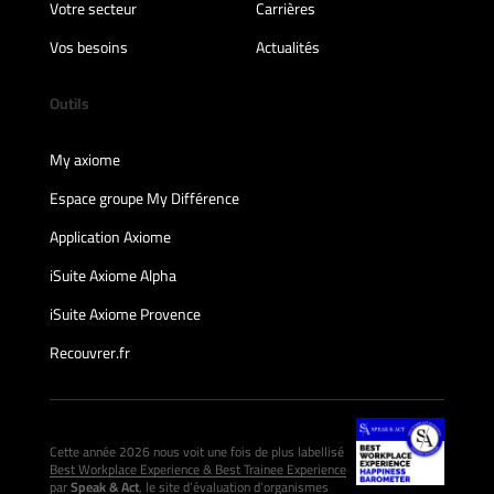
Votre secteur
Carrières
Vos besoins
Actualités
Outils
My axiome
Espace groupe My Différence
Application Axiome
iSuite Axiome Alpha
iSuite Axiome Provence
Recouvrer.fr
Cette année 2026 nous voit une fois de plus labellisé
Best Workplace Experience & Best Trainee Experience
par
Speak & Act
, le site d’évaluation d’organismes