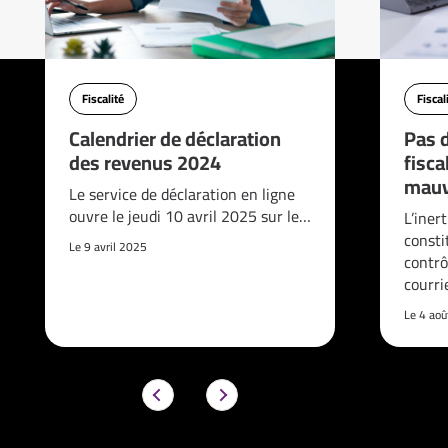
Fiscalité
Fiscal
Calendrier de déclaration
Pas d
des revenus 2024
fisca
mauv
Le service de déclaration en ligne
ouvre le jeudi 10 avril 2025 sur le…
L’iner
consti
Le 9 avril 2025
contrô
courri
Le 4 ao