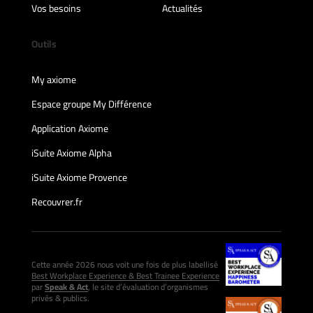
Vos besoins
Actualités
Outils
My axiome
Espace groupe My Différence
Application Axiome
iSuite Axiome Alpha
iSuite Axiome Provence
Recouvrer.fr
Cette année 2026 nous voit une fois de plus labellisé
Best Workplace Experience & Best Trainee Experience
par
Speak & Act
, le site d’évaluation d’organismes
privés & publics.