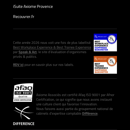
iSuite Axiome Provence
Recouvrer.fr
Cette année 2026 nous voit une fois de plus labellisé
Best Workplace Experience & Best Trainee Experience
par
Speak & Act
, le site d’évaluation d’organismes
privés & publics.
RDV ici
pour en savoir plus sur nos labels.
Axiome Associés est certifié Afaq ISO 9001 par Afnor
Certification, ce qui signifie que nous avons instauré
une culture client qui favorise l’innovation.
Nous faisons aussi partie du groupement national de
cabinets d’expertise comptable
Différence
.