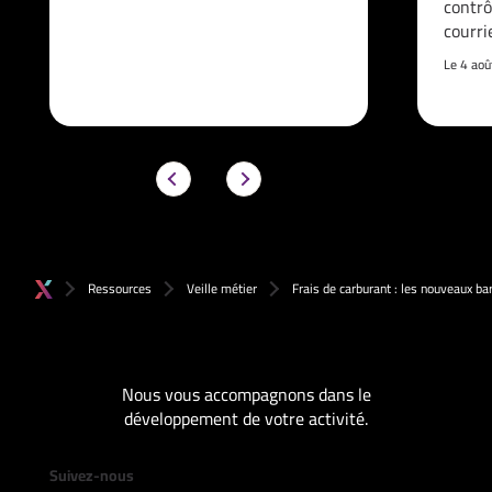
contrô
courri
Le 4 ao
Ressources
Veille métier
Frais de carburant : les nouveaux b
Nous vous accompagnons dans le
développement de votre activité.
Suivez-nous