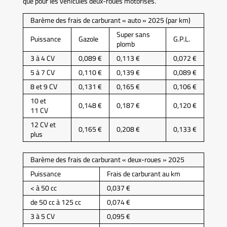
que pour les véhicules deux-roues motorisés.
Barème des frais de carburant « auto » 2025 (par km)
Super sans
Puissance
Gazole
G.P.L.
plomb
3 à 4 CV
0,089 €
0,113 €
0,072 €
5 à 7 CV
0,110 €
0,139 €
0,089 €
8 et 9 CV
0,131 €
0,165 €
0,106 €
10 et
0,148 €
0,187 €
0,120 €
11 CV
12 CV et
0,165 €
0,208 €
0,133 €
plus
Barème des frais de carburant « deux-roues » 2025
Puissance
Frais de carburant au km
< à 50 cc
0,037 €
de 50 cc à 125 cc
0,074 €
3 à 5 CV
0,095 €