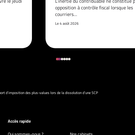
vre le jeudi
L’inertie du contribuable ne constitue 
opposition à contrôle fiscal lorsque les
courriers…
Le 4 août 2026
port d’imposition des plus-values lors de la dissolution d’une SCP
Accès rapide
Qui sommes-nous ?
Nos cabinets