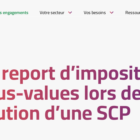
s engagements
Votre secteur
Vos besoins
Ressou
 report d’imposi
us-values lors de
ution d’une SCP