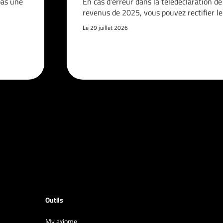
pas une
En cas d’erreur dans la télédéclaration de
revenus de 2025, vous pouvez rectifier l
Le 29 juillet 2026
Outils
My axiome