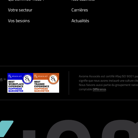
Votre secteur
Carrières
Vos besoins
Actualités
Axiome Associés est certifié Afaq ISO 9001 par A
ct
, le
signifie que nous avons instauré une culture clie
Nous faisons aussi partie du groupement nation
comptable
Différence
.