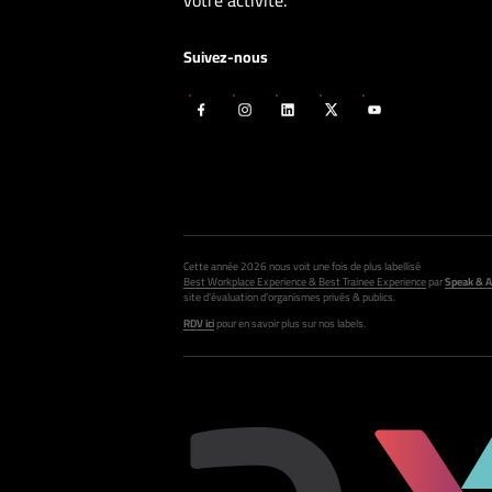
votre activité.
Suivez-nous
Cette année 2026 nous voit une fois de plus labellisé
Best Workplace Experience & Best Trainee Experience
par
Speak & A
site d’évaluation d’organismes privés & publics.
RDV ici
pour en savoir plus sur nos labels.