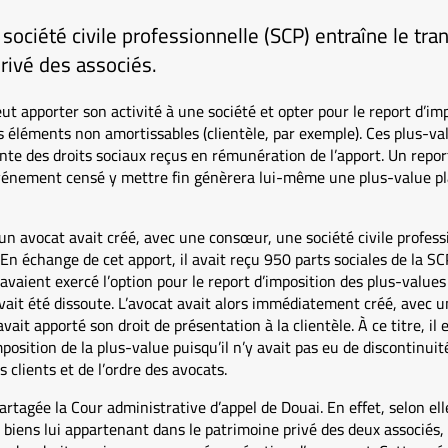
 société civile professionnelle (SCP) entraîne le tra
rivé des associés.
eut apporter son activité à une société et opter pour le report d’im
s éléments non amortissables (clientèle, par exemple). Ces plus-va
ente des droits sociaux reçus en rémunération de l’apport. Un repo
vénement censé y mettre fin génèrera lui-même une plus-value pl
un avocat avait créé, avec une consœur, une société civile professio
 En échange de cet apport, il avait reçu 950 parts sociales de la SCP
s avaient exercé l’option pour le report d’imposition des plus-value
vait été dissoute. L’avocat avait alors immédiatement créé, avec u
avait apporté son droit de présentation à la clientèle. À ce titre, il
osition de la plus-value puisqu’il n’y avait pas eu de discontinuité
 clients et de l’ordre des avocats.
rtagée la Cour administrative d’appel de Douai. En effet, selon elle
s biens lui appartenant dans le patrimoine privé des deux associés, 