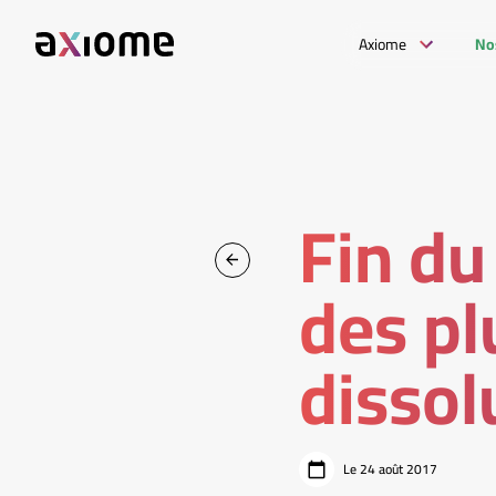
Axiome
No
Fin du
des pl
dissol
Le 24 août 2017