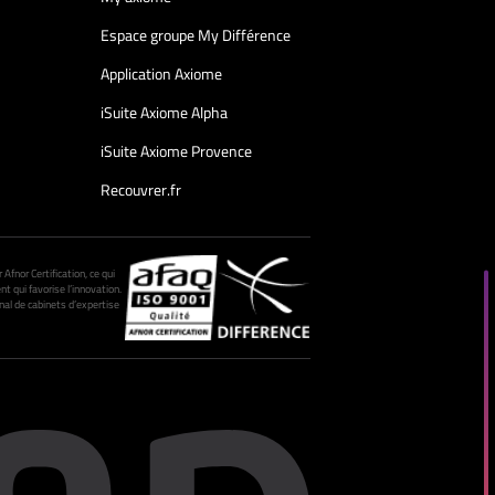
Espace groupe My Différence
Application Axiome
iSuite Axiome Alpha
iSuite Axiome Provence
Recouvrer.fr
fnor Certification, ce qui
nt qui favorise l’innovation.
al de cabinets d’expertise