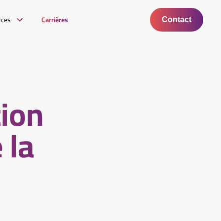
rces
Carrières
Contact
tion
 la