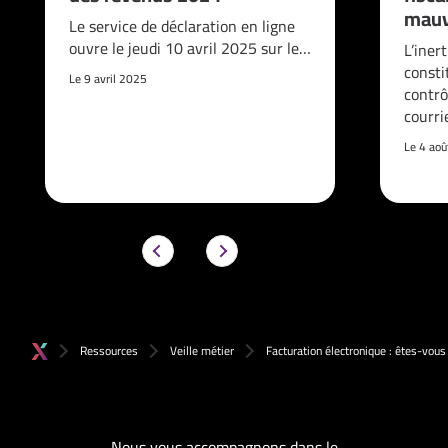
mauv
Le service de déclaration en ligne
ouvre le jeudi 10 avril 2025 sur le…
L’iner
consti
Le 9 avril 2025
contrô
courri
Le 4 ao
Ressources
Veille métier
Facturation électronique : êtes-vous 
Nous vous accompagnons dans le