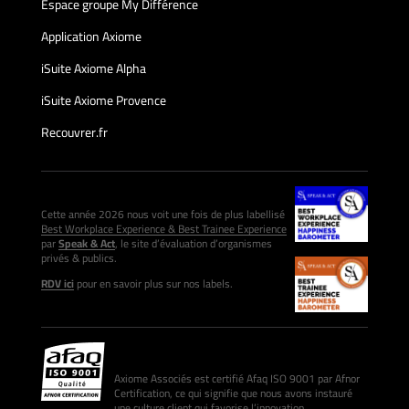
Espace groupe My Différence
Application Axiome
iSuite Axiome Alpha
iSuite Axiome Provence
Recouvrer.fr
Cette année 2026 nous voit une fois de plus labellisé
Best Workplace Experience & Best Trainee Experience
par
Speak & Act
, le site d’évaluation d’organismes
privés & publics.
RDV ici
pour en savoir plus sur nos labels.
Axiome Associés est certifié Afaq ISO 9001 par Afnor
Certification, ce qui signifie que nous avons instauré
une culture client qui favorise l’innovation.