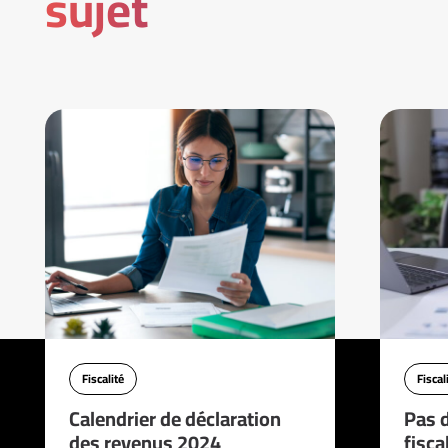
sujet
Fiscalité
Fiscal
Calendrier de déclaration
Pas d
des revenus 2024
fisca