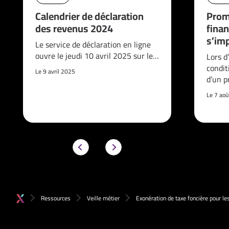
Calendrier de déclaration
Prom
des revenus 2024
finan
s’imp
Le service de déclaration en ligne
ouvre le jeudi 10 avril 2025 sur le…
Lors d
condit
Le 9 avril 2025
d’un p
Le 7 ao
Ressources
Veille métier
Exonération de taxe foncière pour le