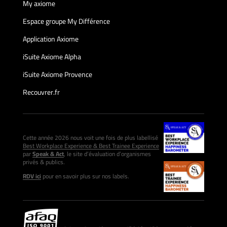
My axiome
Espace groupe My Différence
Application Axiome
iSuite Axiome Alpha
iSuite Axiome Provence
Recouvrer.fr
Cette année 2026 nous voit une fois de plus labellisé
Best Workplace Experience & Best Trainee Experience
par
Speak & Act
, le site d’évaluation d’organismes
privés & publics.
RDV ici
pour en savoir plus sur nos labels.