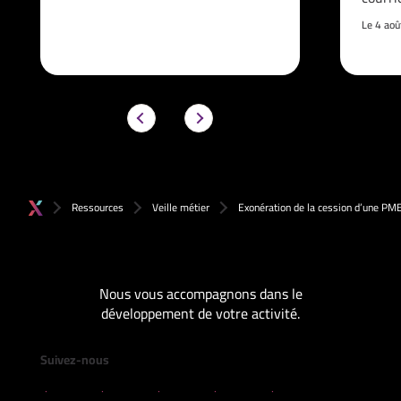
Le 4 ao
Ressources
Veille métier
Exonération de la cession d’une PME 
Nous vous accompagnons dans le
développement de votre activité.
Suivez-nous