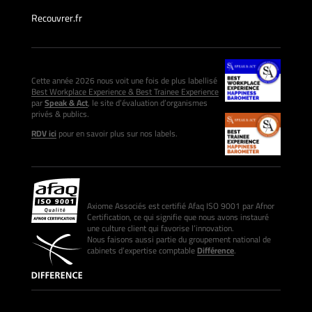
Recouvrer.fr
Cette année 2026 nous voit une fois de plus labellisé
Best Workplace Experience & Best Trainee Experience
par
Speak & Act
, le site d’évaluation d’organismes
privés & publics.
RDV ici
pour en savoir plus sur nos labels.
Axiome Associés est certifié Afaq ISO 9001 par Afnor
Certification, ce qui signifie que nous avons instauré
une culture client qui favorise l’innovation.
Nous faisons aussi partie du groupement national de
cabinets d’expertise comptable
Différence
.