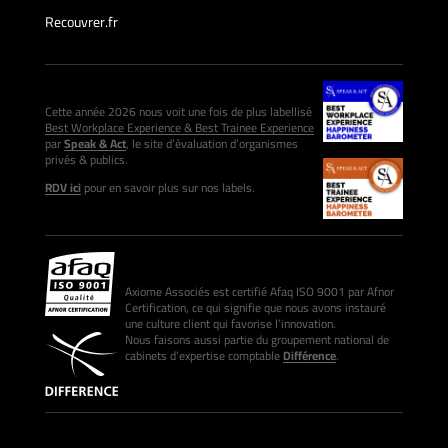
Recouvrer.fr
Cette année 2026 nous voit une fois de plus labellisé
Best Workplace Experience & Best Trainee Experience
par
Speak & Act
, le site d’évaluation d’organismes
privés & publics.
RDV ici
pour en savoir plus sur nos labels.
Axiome Associés est certifié Afaq ISO 9001 par Afnor
Certification, ce qui signifie que nous avons instauré
une culture client qui favorise l’innovation.
Nous faisons aussi partie du groupement national de
cabinets d’expertise comptable
Différence
.