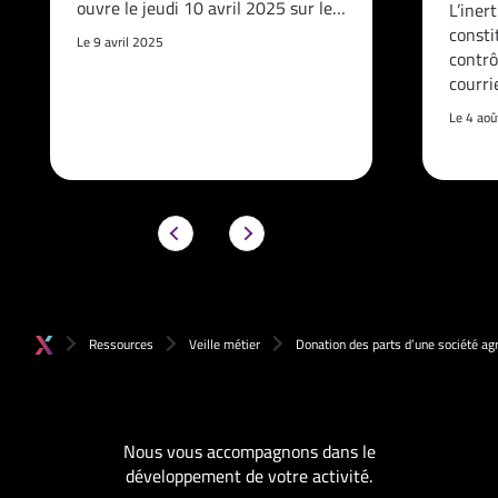
ouvre le jeudi 10 avril 2025 sur le…
L’iner
consti
Le 9 avril 2025
contrô
courri
Le 4 ao
Ressources
Veille métier
Donation des parts d’une société agr
Nous vous accompagnons dans le
développement de votre activité.