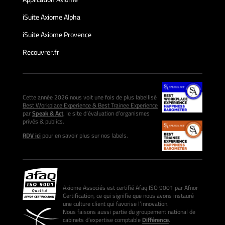
iSuite Axiome Alpha
iSuite Axiome Provence
Recouvrer.fr
Cette année 2026 nous voit une fois de plus labellisé
Best Workplace Experience & Best Trainee Experience
par
Speak & Act
, le site d’évaluation d’organismes
privés & publics.
RDV ici
pour en savoir plus sur nos labels.
Axiome Associés est certifié Afaq ISO 9001 par Afnor
Certification, ce qui signifie que nous avons instauré
une culture client qui favorise l’innovation.
Nous faisons aussi partie du groupement national de
cabinets d’expertise comptable
Différence
.