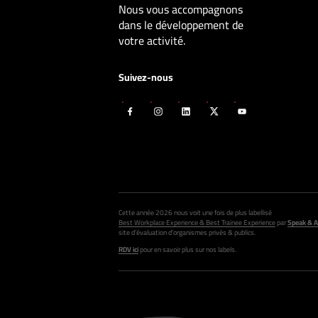
Nous vous accompagnons
dans le développement de
votre activité.
Suivez-nous
Cette année 2026 nous voit une fois de plus labellisé
Best Workplace Experience & Best Trainee Experience
par
Speak & A
site d’évaluation d’organismes privés & publics.
RDV ici
pour en savoir plus sur nos labels.