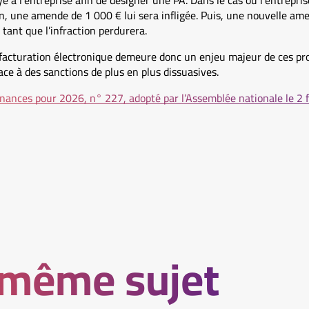
é à l’entreprise afin de désigner une PA. Dans le cas où l’entrepris
n, une amende de 1 000 € lui sera infligée. Puis, une nouvelle am
 tant que l’infraction perdurera.
a facturation électronique demeure donc un enjeu majeur de ces pr
ace à des sanctions de plus en plus dissuasives.
 finances pour 2026, n° 227, adopté par l’Assemblée nationale le 2 
 même sujet