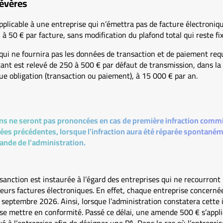
sévères
licable à une entreprise qui n’émettra pas de facture électronique
 à 50 € par facture, sans modification du plafond total qui reste fi
ui ne fournira pas les données de transaction et de paiement req
t est relevé de 250 à 500 € par défaut de transmission, dans la l
ue obligation (transaction ou paiement), à 15 000 € par an.
ns ne seront pas prononcées en cas de première infraction commis
nées précédentes, lorsque l’infraction aura été réparée spontaném
nde de l’administration.
 sanction est instaurée à l’égard des entreprises qui ne recourron
leurs factures électroniques. En effet, chaque entreprise concerné
 septembre 2026. Ainsi, lorsque l’administration constatera cette in
 se mettre en conformité. Passé ce délai, une amende 500 € s’appl