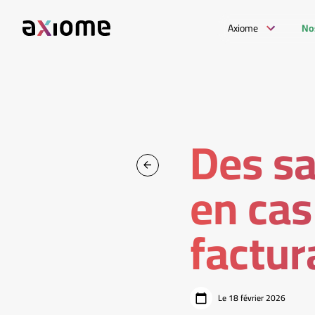
Axiome
No
Des sa
en cas
factur
Le 18 février 2026