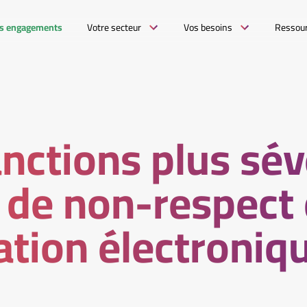
s engagements
Votre secteur
Vos besoins
Ressou
nctions plus sé
 de non-respect 
ation électroniq