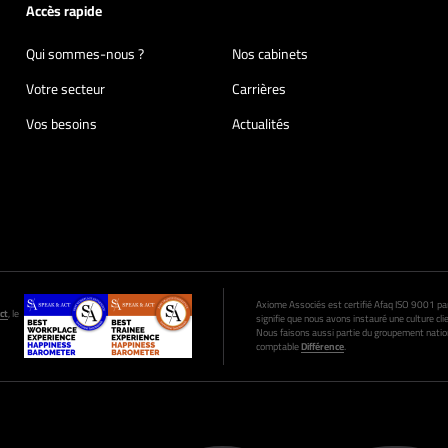
Accès rapide
Qui sommes-nous ?
Nos cabinets
Votre secteur
Carrières
Vos besoins
Actualités
Axiome Associés est certifié Afaq ISO 9001 par A
ct
, le
signifie que nous avons instauré une culture clie
Nous faisons aussi partie du groupement nation
comptable
Différence
.