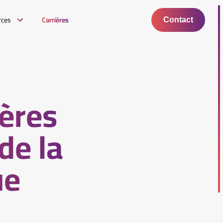
rces
Carrières
Contact
vères
de la
ue