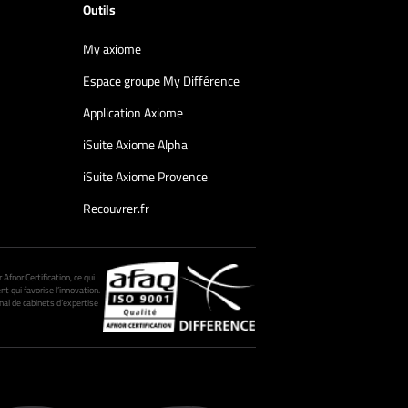
Outils
My axiome
Espace groupe My Différence
Application Axiome
iSuite Axiome Alpha
iSuite Axiome Provence
Recouvrer.fr
fnor Certification, ce qui
nt qui favorise l’innovation.
al de cabinets d’expertise