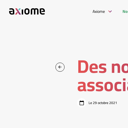
Axiome
No
Des no
associ
Le 29 octobre 2021