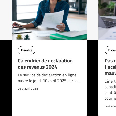
Fiscalité
Fiscal
Calendrier de déclaration
Pas d
des revenus 2024
fisca
mauv
Le service de déclaration en ligne
ouvre le jeudi 10 avril 2025 sur le…
L’iner
consti
Le 9 avril 2025
contrô
courri
Le 4 ao