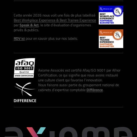
Cette année 2026 nous voit une fois de plus labellisé
Best Workplace Experience & Best Trainee Experience
par
Speak & Act
, le site d’évaluation d’organismes
privés & publics.
RDV ici
pour en savoir plus sur nos labels.
Axiome Associés est certifié Afaq ISO 9001 par Afnor
Certification, ce qui signifie que nous avons instauré
une culture client qui favorise l’innovation.
Nous faisons aussi partie du groupement national de
cabinets d’expertise comptable
Différence
.