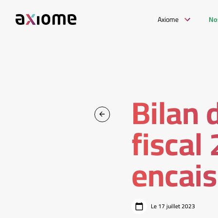
Axiome
No
Bilan 
fiscal
encais
Le 17 juillet 2023