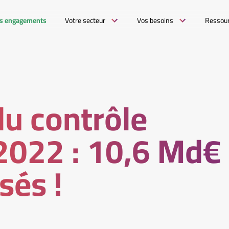
s engagements
Votre secteur
Vos besoins
Ressou
du contrôle
 2022 : 10,6 Md€
sés !