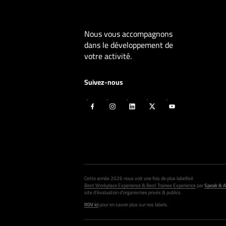
Nous vous accompagnons
dans le développement de
votre activité.
Suivez-nous
Cette année 2026 nous voit une fois de plus labellisé
Best Workplace Experience & Best Trainee Experience
par
Speak & A
site d’évaluation d’organismes privés & publics.
RDV ici
pour en savoir plus sur nos labels.