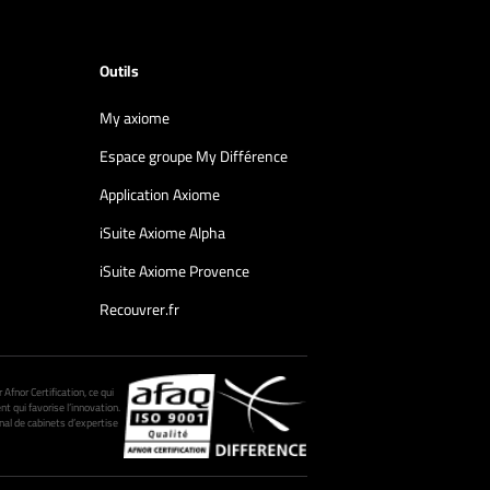
Outils
My axiome
Espace groupe My Différence
Application Axiome
iSuite Axiome Alpha
iSuite Axiome Provence
Recouvrer.fr
fnor Certification, ce qui
nt qui favorise l’innovation.
al de cabinets d’expertise