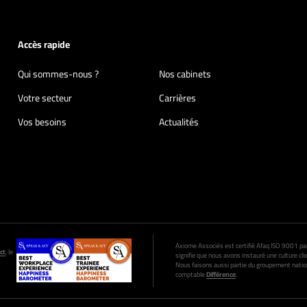
Accès rapide
Qui sommes-nous ?
Nos cabinets
Votre secteur
Carrières
Vos besoins
Actualités
Axiome Associés est certifié Afaq ISO 9001 par A
ct
, le
signifie que nous avons instauré une culture clie
Nous faisons aussi partie du groupement nation
comptable
Différence
.