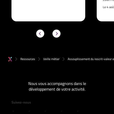
Le 4 ao
Ressources
Veille métier
Assouplissement du rescrit-valeur 
Nous vous accompagnons dans le
développement de votre activité.
Suivez-nous