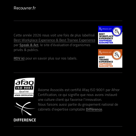
Recouvrer.fr
Cette année 2026 nous voit une fois de plus labellisé
Best Workplace Experience & Best Trainee Experience
par
Speak & Act
, le site d’évaluation d’organismes
privés & publics.
RDV ici
pour en savoir plus sur nos labels.
Axiome Associés est certifié Afaq ISO 9001 par Afnor
Certification, ce qui signifie que nous avons instauré
une culture client qui favorise l’innovation.
Nous faisons aussi partie du groupement national de
cabinets d’expertise comptable
Différence
.