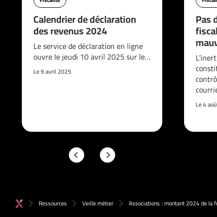
Calendrier de déclaration
Pas d
des revenus 2024
fisca
mauv
Le service de déclaration en ligne
ouvre le jeudi 10 avril 2025 sur le…
L’iner
consti
Le 9 avril 2025
contrô
courri
Le 4 ao
Ressources
Veille métier
Associations : montant 2024 de la 