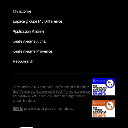
My axiome
Espace groupe My Différence
Application Axiome
iSuite Axiome Alpha
iSuite Axiome Provence
Recouvrer.fr
Cette année 2026 nous voit une fois de plus labellisé
Best Workplace Experience & Best Trainee Experience
par
Speak & Act
, le site d’évaluation d’organismes
privés & publics.
RDV ici
pour en savoir plus sur nos labels.