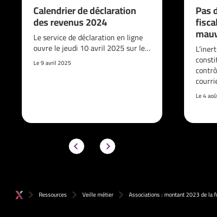
Calendrier de déclaration
Pas d
des revenus 2024
fisca
mauv
Le service de déclaration en ligne
ouvre le jeudi 10 avril 2025 sur le…
L’iner
consti
Le 9 avril 2025
contrô
courri
Le 4 ao
Ressources
Veille métier
Associations : montant 2023 de la 