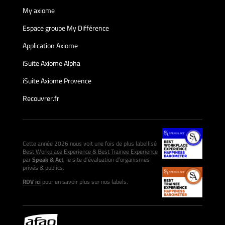
My axiome
Espace groupe My Différence
Application Axiome
iSuite Axiome Alpha
iSuite Axiome Provence
Recouvrer.fr
Cette année 2026 nous voit une fois de plus labellisé
Best Workplace Experience & Best Trainee Experience
par
Speak & Act
, le site d’évaluation d’organismes
privés & publics.
RDV ici
pour en savoir plus sur nos labels.