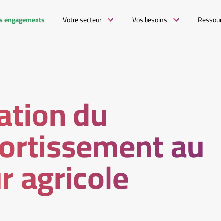
s engagements
Votre secteur
Vos besoins
Ressou
ation du
ortissement au
r agricole