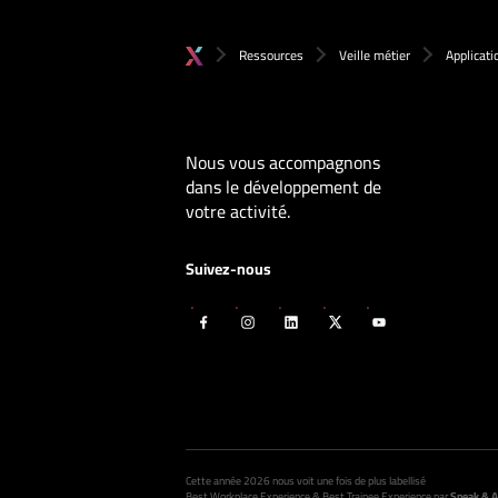
Ressources
Veille métier
Applicati
Nous vous accompagnons
dans le développement de
votre activité.
Suivez-nous
Cette année 2026 nous voit une fois de plus labellisé
Best Workplace Experience & Best Trainee Experience
par
Speak & A