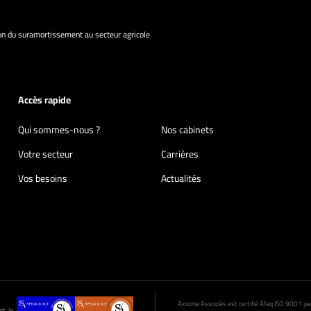
on du suramortissement au secteur agricole
Accès rapide
Qui sommes-nous ?
Nos cabinets
Votre secteur
Carrières
Vos besoins
Actualités
Axiome Associés est certifié Afaq ISO 9001 par A
ct
, le