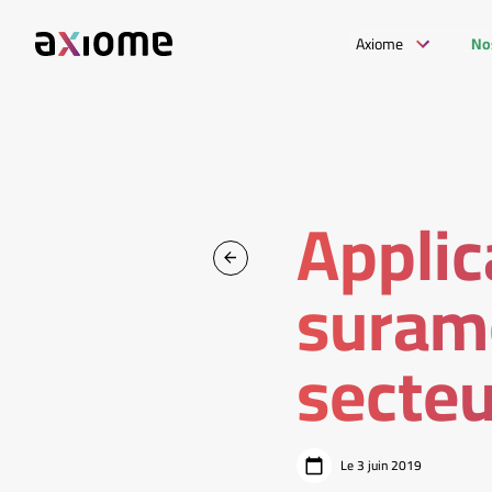
Axiome
No
Applic
suram
secteu
Le 3 juin 2019