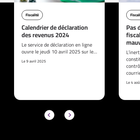
Fiscalité
Fiscal
Calendrier de déclaration
Pas d
des revenus 2024
fisca
mauv
Le service de déclaration en ligne
ouvre le jeudi 10 avril 2025 sur le…
L’iner
consti
Le 9 avril 2025
contrô
courri
Le 4 ao