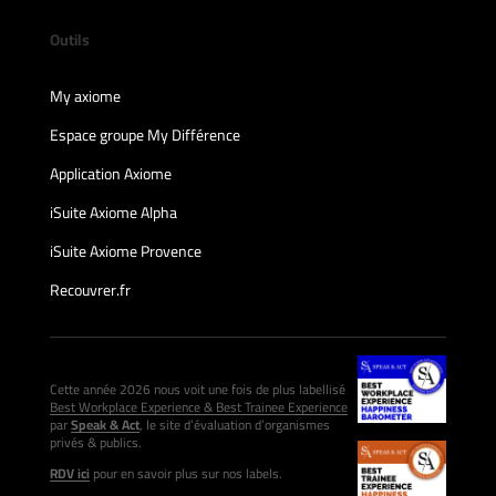
Outils
My axiome
Espace groupe My Différence
Application Axiome
iSuite Axiome Alpha
iSuite Axiome Provence
Recouvrer.fr
Cette année 2026 nous voit une fois de plus labellisé
Best Workplace Experience & Best Trainee Experience
par
Speak & Act
, le site d’évaluation d’organismes
privés & publics.
RDV ici
pour en savoir plus sur nos labels.