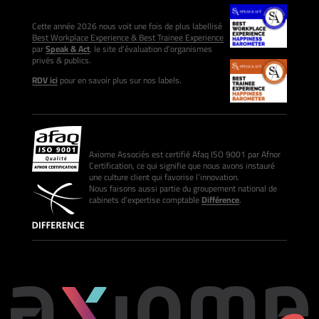
Cette année 2026 nous voit une fois de plus labellisé
Best Workplace Experience & Best Trainee Experience
par
Speak & Act
, le site d’évaluation d’organismes
privés & publics.
RDV ici
pour en savoir plus sur nos labels.
Axiome Associés est certifié Afaq ISO 9001 par Afnor
Certification, ce qui signifie que nous avons instauré
une culture client qui favorise l’innovation.
Nous faisons aussi partie du groupement national de
cabinets d’expertise comptable
Différence
.