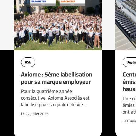
RSE
Digita
Axiome : 5ème labellisation
Cent
pour sa marque employeur
émis
haus
Pour la quatrième année
consécutive, Axiome Associés est
Une ré
labellisé pour sa qualité de vie…
émissi
ont at
Le 27 juillet 2026
Le 6 ao