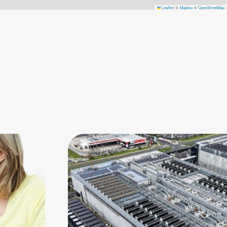
Leaflet
|
©
Mapbox
©
OpenStreetMap