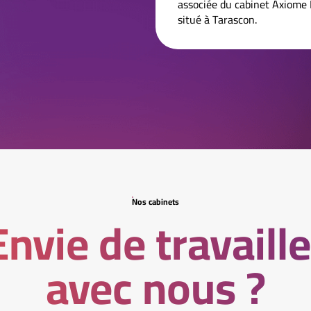
associée du cabinet Axiome
situé à Tarascon.
Nos cabinets
Envie de travaille
avec nous ?