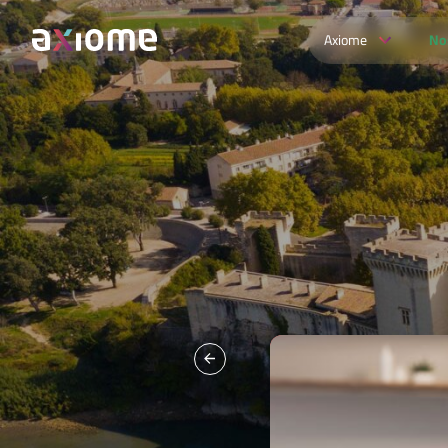
Axiome
No