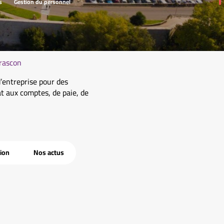
s
Gestion du personnel
arascon
entreprise pour des
t aux comptes, de paie, de
tion
Nos actus