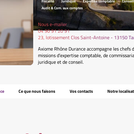
Fiscalité
Juridique
Expertise comptable
Conseil
Audit & Com. aux comptes
Nous e-mailer
04 90 91 20 91
23, lotissement Clos Saint-Antoine - 13150 T
Axiome Rhône Durance accompagne les chefs d’
missions d’expertise comptable, de commissaria
juridique et de conseil.
ce
Ce que nous faisons
Vos contacts
Notre localisa