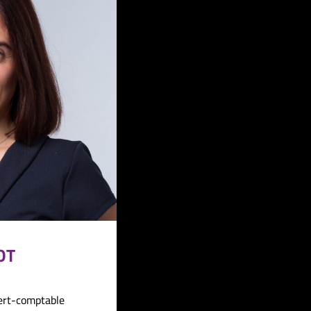
OT
ert-comptable