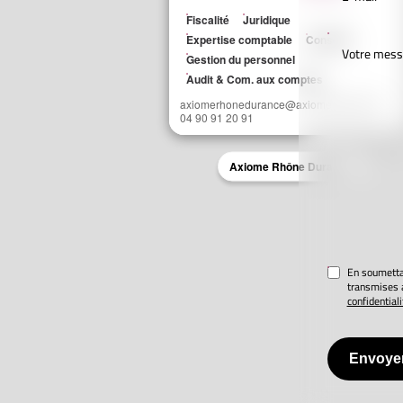
Fiscalité
Juridique
Expertise comptable
Conseils
Gestion du personnel
Audit & Com. aux comptes
axiomerhonedurance@axiomeassocies.fr
04 90 91 20 91
Axiome Rhône Durance
En soumettan
transmises 
confidentiali
Envoye