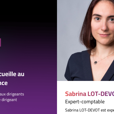
u
ueille au
nce
Sabrina LOT-DEV
aux dirigeants
 dirigeant
Expert-comptable
Sabrina LOT-DEVOT est exp