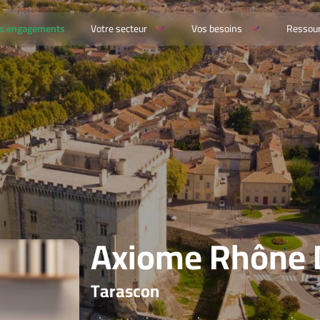
s engagements
Votre secteur
Vos besoins
Ressou
Axiome Rhône 
Tarascon