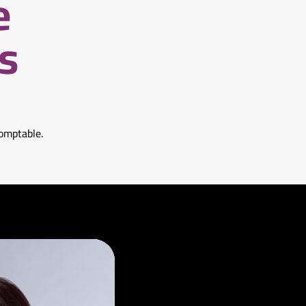
e
s
omptable.