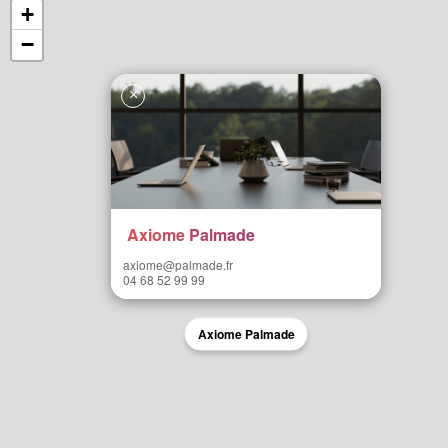
+
−
×
Axiome Palmade
axiome@palmade.fr
04 68 52 99 99
Axiome Palmade