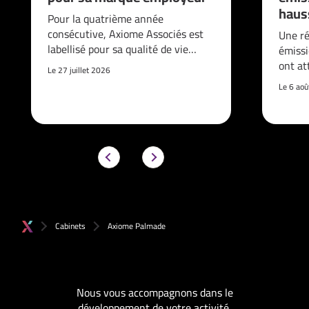
haus
Pour la quatrième année
consécutive, Axiome Associés est
Une ré
labellisé pour sa qualité de vie…
émissi
ont at
Le 27 juillet 2026
Le 6 ao
Cabinets
Axiome Palmade
Nous vous accompagnons dans le
développement de votre activité.