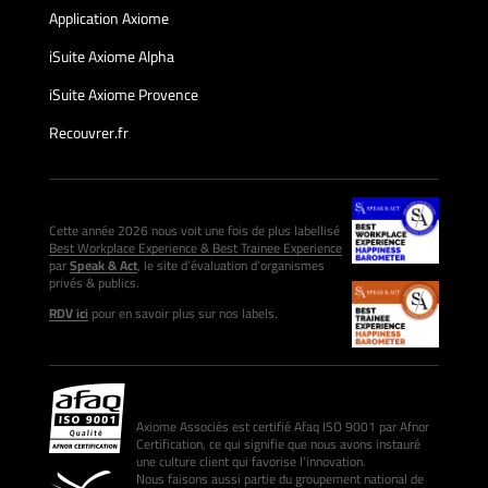
Application Axiome
iSuite Axiome Alpha
iSuite Axiome Provence
Recouvrer.fr
Cette année 2026 nous voit une fois de plus labellisé
Best Workplace Experience & Best Trainee Experience
par
Speak & Act
, le site d’évaluation d’organismes
privés & publics.
RDV ici
pour en savoir plus sur nos labels.
Axiome Associés est certifié Afaq ISO 9001 par Afnor
Certification, ce qui signifie que nous avons instauré
une culture client qui favorise l’innovation.
Nous faisons aussi partie du groupement national de