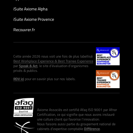
iSuite Axiome Alpha
iSuite Axiome Provence
Recouvrer.fr
Cette année 2026 nous voit une fois de plus labellisé
Best Workplace Experience & Best Trainee Experience
par
Speak & Act
, le site d’évaluation d’organismes
privés & publics.
RDV ici
pour en savoir plus sur nos labels.
Axiome Associés est certifié Afaq ISO 9001 par Afnor
Certification, ce qui signifie que nous avons instauré
une culture client qui favorise l’innovation.
Nous faisons aussi partie du groupement national de
cabinets d’expertise comptable
Différence
.