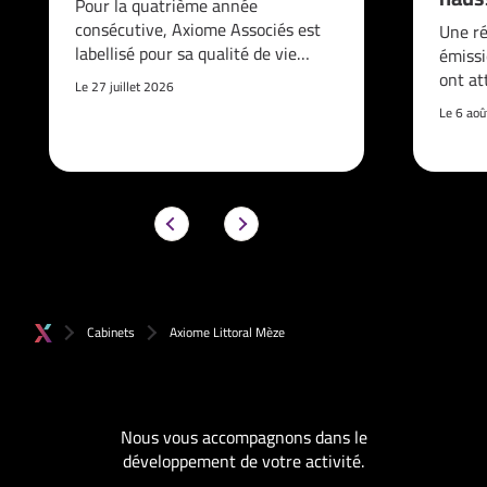
Pour la quatrième année
consécutive, Axiome Associés est
Une ré
labellisé pour sa qualité de vie…
émissi
ont at
Le 27 juillet 2026
Le 6 ao
Cabinets
Axiome Littoral Mèze
Nous vous accompagnons dans le
développement de votre activité.