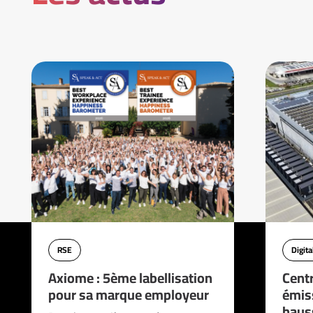
RSE
Digita
Axiome : 5ème labellisation
Cent
pour sa marque employeur
émis
haus