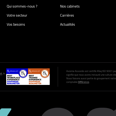
Qui sommes-nous ?
Nos cabinets
Votre secteur
Carrières
Vos besoins
Actualités
Axiome Associés est certifié Afaq ISO 9001 par A
ct
, le
signifie que nous avons instauré une culture clie
Nous faisons aussi partie du groupement nation
comptable
Différence
.