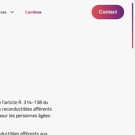
rces
Carrières
Contact
e l’article R. 314-138 du
n reconductibles afférents
our les personnes âgées
nductibles afférents aux