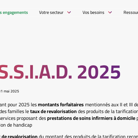
s engagements
Votre secteur
Vos besoins
Ressou
 S.S.I.A.D. 2025
31 mai 2025
xant pour 2025 les
montants forfaitaires
mentionnés aux II et III d
 des familles le
taux de revalorisation
des produits de la tarificatio
 services proposant des
prestations de soins infirmiers à domicile
p
tion de handicap
 de revalorisation
du montant des produits de la tarification reco