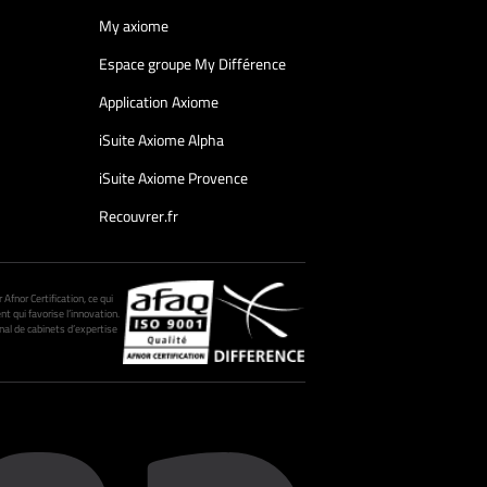
My axiome
Espace groupe My Différence
Application Axiome
iSuite Axiome Alpha
iSuite Axiome Provence
Recouvrer.fr
fnor Certification, ce qui
nt qui favorise l’innovation.
al de cabinets d’expertise