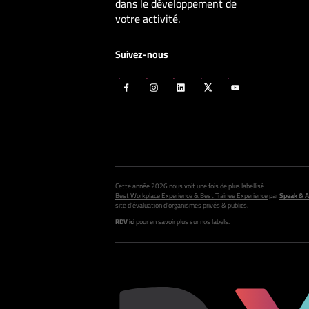
dans le développement de
votre activité.
Suivez-nous
Cette année 2026 nous voit une fois de plus labellisé
Best Workplace Experience & Best Trainee Experience
par
Speak & A
site d’évaluation d’organismes privés & publics.
RDV ici
pour en savoir plus sur nos labels.