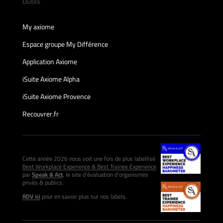
Outils
My axiome
Espace groupe My Différence
Application Axiome
iSuite Axiome Alpha
iSuite Axiome Provence
Recouvrer.fr
Cette année 2026 nous voit une fois de plus labellisé
Best Workplace Experience & Best Trainee Experience
par
Speak & Act
, le site d’évaluation d’organismes
privés & publics.
RDV ici
pour en savoir plus sur nos labels.