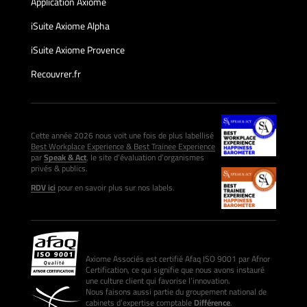
Application Axiome
iSuite Axiome Alpha
iSuite Axiome Provence
Recouvrer.fr
Cette année 2026 nous voit une fois de plus labellisé
Best Workplace Experience & Best Trainee Experience
par
Speak & Act
, le site d’évaluation d’organismes
privés & publics.
RDV ici
pour en savoir plus sur nos labels.
Axiome Associés est certifié Afaq ISO 9001 par Afnor
Certification, ce qui signifie que nous avons instauré
une culture client qui favorise l’innovation.
Nous faisons aussi partie du groupement national de
cabinets d’expertise comptable
Différence
.