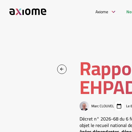
Axiome
No
Rappor
EHPA
Marc CLOUVEL
Le 
Décret n° 2026-68 du 6 fé
objet le recueil national d
âgées dépendantes, dé