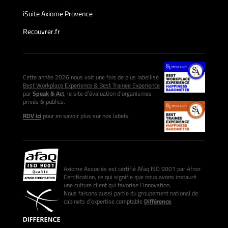
iSuite Axiome Provence
Recouvrer.fr
Cette année 2026 nous voit une fois de plus labellisé
Best Workplace Experience & Best Trainee Experience
par
Speak & Act
, le site d’évaluation d’organismes
privés & publics.
RDV ici
pour en savoir plus sur nos labels.
Axiome Associés est certifié Afaq ISO 9001 par Afnor
Certification, ce qui signifie que nous avons instauré
une culture client qui favorise l’innovation.
Nous faisons aussi partie du groupement national de
cabinets d’expertise comptable
Différence
.