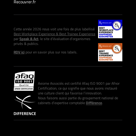
Recouvrer.fr
Cette année 2026 nous voit une fois de plus labellisé
Best Workplace Experience & Best Trainee Experience
par
Speak & Act
, le site d’évaluation d’organismes
privés & publics.
RDV ici
pour en savoir plus sur nos labels.
Axiome Associés est certifié Afaq ISO 9001 par Afnor
Certification, ce qui signifie que nous avons instauré
une culture client qui favorise l’innovation.
Nous faisons aussi partie du groupement national de
cabinets d’expertise comptable
Différence
.