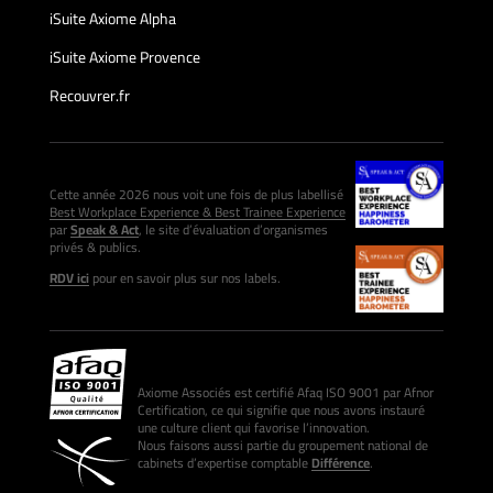
iSuite Axiome Alpha
iSuite Axiome Provence
Recouvrer.fr
Cette année 2026 nous voit une fois de plus labellisé
Best Workplace Experience & Best Trainee Experience
par
Speak & Act
, le site d’évaluation d’organismes
privés & publics.
RDV ici
pour en savoir plus sur nos labels.
Axiome Associés est certifié Afaq ISO 9001 par Afnor
Certification, ce qui signifie que nous avons instauré
une culture client qui favorise l’innovation.
Nous faisons aussi partie du groupement national de
cabinets d’expertise comptable
Différence
.