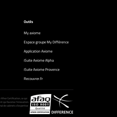
Outils
My axiome
Espace groupe My Différence
Application Axiome
iSuite Axiome Alpha
iSuite Axiome Provence
Recouvrer.fr
fnor Certification, ce qui
nt qui favorise l’innovation.
al de cabinets d’expertise