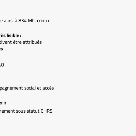
e ainsi à 834 M€, contre
s lisible :
ivent être attribués
es
IAO
agnement social et accès
enir
nement sous statut CHRS