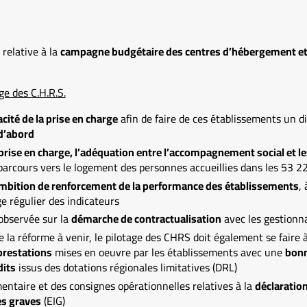
relative à la
campagne budgétaire des centres d’hébergement et 
ge des C.H.R.S.
acité de la prise en charge
afin de faire de ces établissements un dis
d’abord
a prise en charge, l’adéquation entre l’accompagnement social et l
s parcours vers le logement des personnes accueillies dans les 53 
ambition de renforcement de la performance des établissements
,
ge régulier des indicateurs
observée sur la
démarche de contractualisation
avec les gestionn
de la réforme à venir, le pilotage des CHRS doit également se faire
prestations
mises en oeuvre par les établissements avec une
bonn
dits
issus des dotations régionales limitatives (DRL)
entaire et des consignes opérationnelles relatives à la
déclaration
s graves
(EIG)