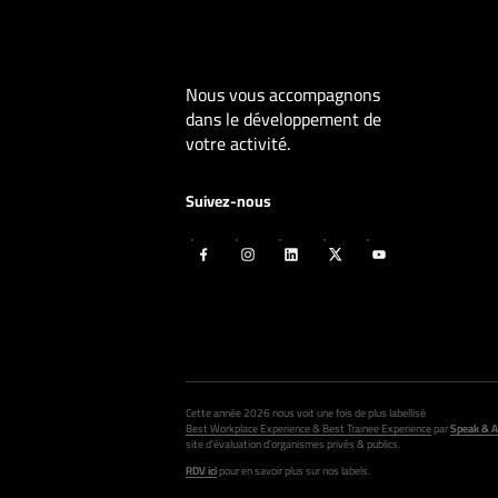
Nous vous accompagnons
dans le développement de
votre activité.
Suivez-nous
Cette année 2026 nous voit une fois de plus labellisé
Best Workplace Experience & Best Trainee Experience
par
Speak & A
site d’évaluation d’organismes privés & publics.
RDV ici
pour en savoir plus sur nos labels.