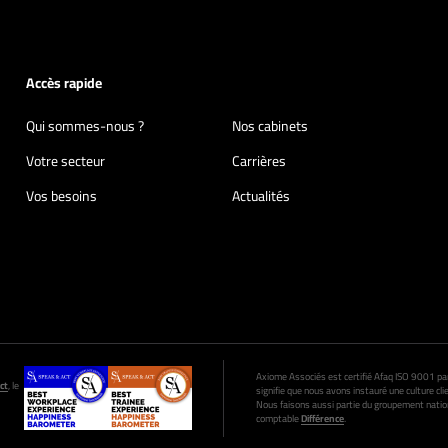
Accès rapide
Qui sommes-nous ?
Nos cabinets
Votre secteur
Carrières
Vos besoins
Actualités
Axiome Associés est certifié Afaq ISO 9001 par A
ct
, le
signifie que nous avons instauré une culture clie
Nous faisons aussi partie du groupement nation
comptable
Différence
.