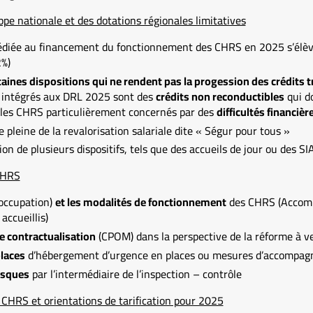
pe nationale et des dotations régionales limitatives
édiée au financement du fonctionnement des CHRS en 2025 s’élèv
%)
aines dispositions qui ne rendent pas la progession des crédits trè
s intégrés aux DRL 2025 sont des
crédits non reconductibles
qui do
 les CHRS particulièrement concernés par des
difficultés financièr
leine de la revalorisation salariale dite « Ségur pour tous »
n de plusieurs dispositifs, tels que des accueils de jour ou des S
 CHRS
occupation)
et les modalités de fonctionnement
des CHRS (Accomp
accueillis)
e contractualisation
(CPOM) dans la perspective de la réforme à v
laces
d’hébergement d’urgence en places ou mesures d’accompag
risques
par l’intermédiaire de l’inspection – contrôle
CHRS et orientations de tarification pour 2025