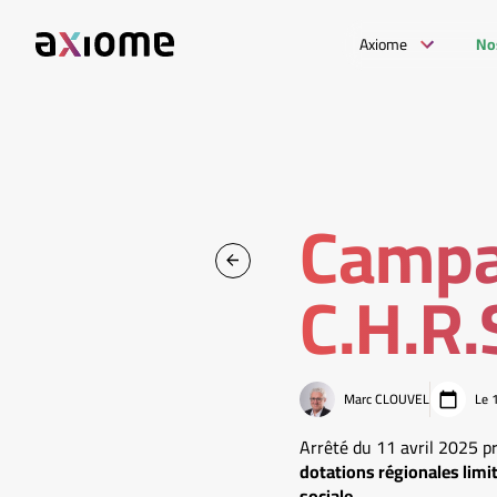
Axiome
No
Campa
C.H.R.
Marc CLOUVEL
Le 
Arrêté du 11 avril 2025 pri
dotations régionales limi
sociale