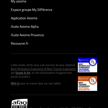
My axiome
Espace groupe My Différence
Application Axiome
iSuite Axiome Alpha
iSuite Axiome Provence
Recouvrer.fr
Cette année 2026 nous voit une fois de plus labellisé
Best Workplace Experience & Best Trainee Experience
par
Speak & Act
, le site d’évaluation d’organismes
privés & publics.
RDV ici
pour en savoir plus sur nos labels.