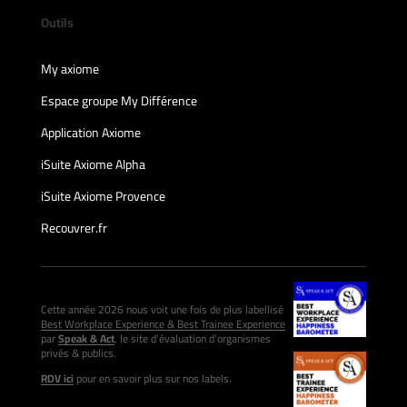
Outils
My axiome
Espace groupe My Différence
Application Axiome
iSuite Axiome Alpha
iSuite Axiome Provence
Recouvrer.fr
Cette année 2026 nous voit une fois de plus labellisé
Best Workplace Experience & Best Trainee Experience
par
Speak & Act
, le site d’évaluation d’organismes
privés & publics.
RDV ici
pour en savoir plus sur nos labels.