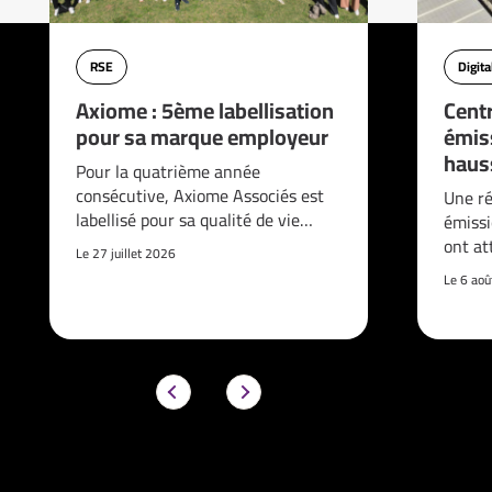
RSE
Digita
Axiome : 5ème labellisation
Cent
pour sa marque employeur
émis
haus
Pour la quatrième année
consécutive, Axiome Associés est
Une ré
labellisé pour sa qualité de vie…
émissi
ont at
Le 27 juillet 2026
Le 6 ao