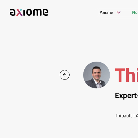
Axiome
No
Th
Expert
Thibault L