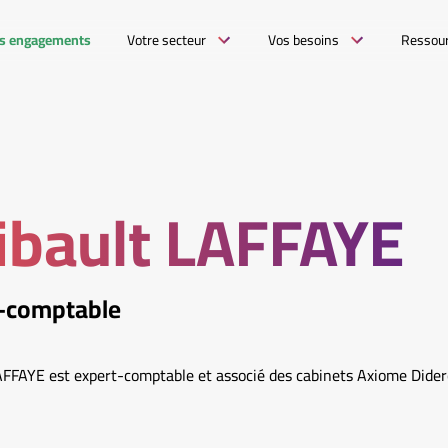
s engagements
Votre secteur
Vos besoins
Ressou
ibault LAFFAYE
-comptable
AFFAYE est expert-comptable et associé des cabinets Axiome Dide