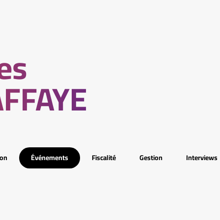
les
AFFAYE
ion
Événements
Fiscalité
Gestion
Interviews