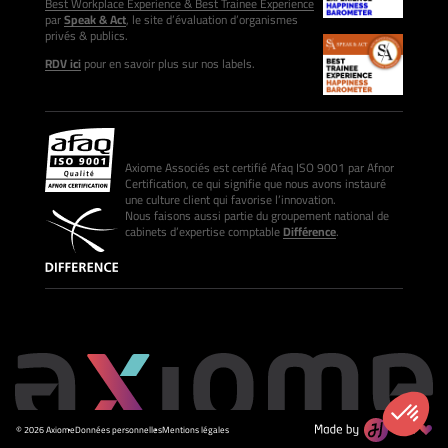
Best Workplace Experience & Best Trainee Experience
par
Speak & Act
, le site d’évaluation d’organismes
privés & publics.
RDV ici
pour en savoir plus sur nos labels.
Axiome Associés est certifié Afaq ISO 9001 par Afnor
Certification, ce qui signifie que nous avons instauré
une culture client qui favorise l’innovation.
Nous faisons aussi partie du groupement national de
cabinets d’expertise comptable
Différence
.
© 2026 Axiome
Données personnelles
Mentions légales