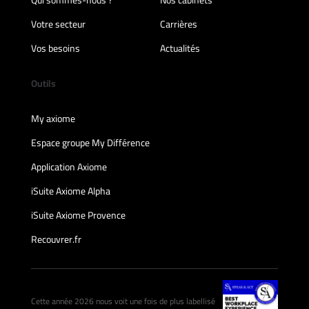
Qui sommes-nous ?
Nos cabinets
Votre secteur
Carrières
Vos besoins
Actualités
Outils
My axiome
Espace groupe My Différence
Application Axiome
iSuite Axiome Alpha
iSuite Axiome Provence
Recouvrer.fr
Cette année 2026 nous voit une fois de plus labellisé