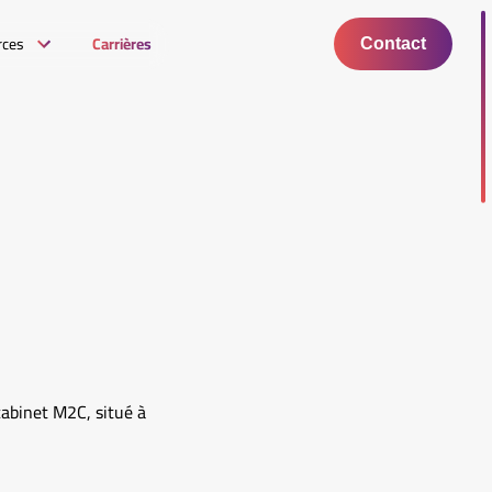
rces
Carrières
Contact
abinet M2C, situé à