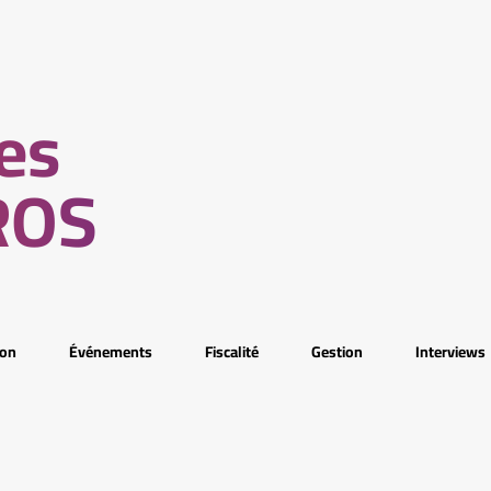
les
CROS
ion
Événements
Fiscalité
Gestion
Interviews