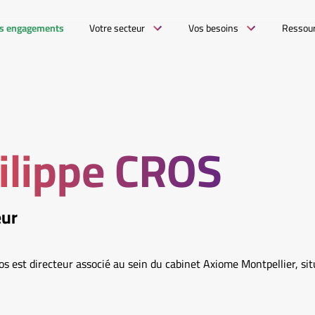
s engagements
Votre secteur
Vos besoins
Ressou
ilippe CROS
eur
os est directeur associé au sein du cabinet Axiome Montpellier, si