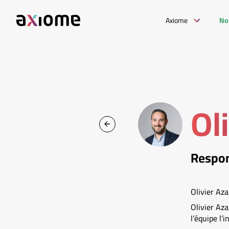
Axiome
No
Ol
Respon
Olivier Az
Olivier Az
l’équipe l’