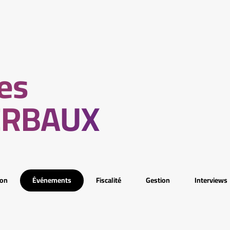
les
HERBAUX
ion
Événements
Fiscalité
Gestion
Interviews