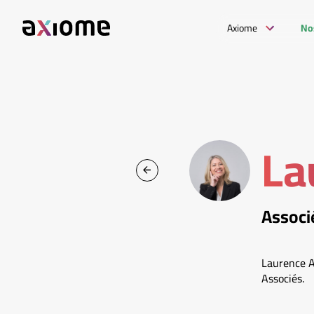
Axiome
No
La
Associ
Laurence A
Associés.