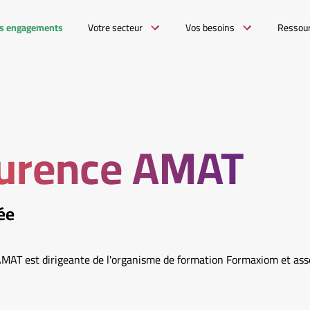
s engagements
Votre secteur
Vos besoins
Ressou
urence AMAT
ée
MAT est dirigeante de l'organisme de formation Formaxiom et as