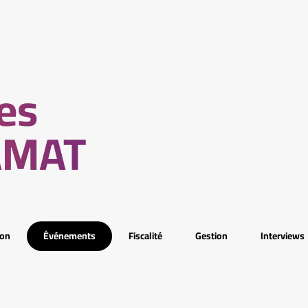
les
AMAT
ion
Événements
Fiscalité
Gestion
Interviews