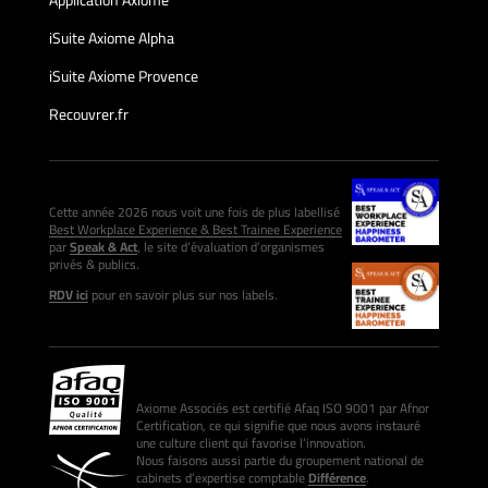
Application Axiome
iSuite Axiome Alpha
iSuite Axiome Provence
Recouvrer.fr
Cette année 2026 nous voit une fois de plus labellisé
Best Workplace Experience & Best Trainee Experience
par
Speak & Act
, le site d’évaluation d’organismes
privés & publics.
RDV ici
pour en savoir plus sur nos labels.
Axiome Associés est certifié Afaq ISO 9001 par Afnor
Certification, ce qui signifie que nous avons instauré
une culture client qui favorise l’innovation.
Nous faisons aussi partie du groupement national de
cabinets d’expertise comptable
Différence
.