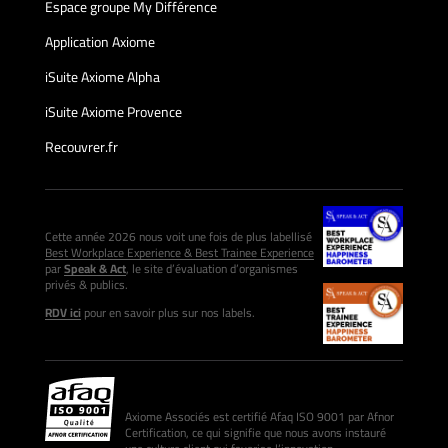
Espace groupe My Différence
Application Axiome
iSuite Axiome Alpha
iSuite Axiome Provence
Recouvrer.fr
Cette année 2026 nous voit une fois de plus labellisé
Best Workplace Experience & Best Trainee Experience
par
Speak & Act
, le site d’évaluation d’organismes
privés & publics.
RDV ici
pour en savoir plus sur nos labels.
Axiome Associés est certifié Afaq ISO 9001 par Afnor
Certification, ce qui signifie que nous avons instauré