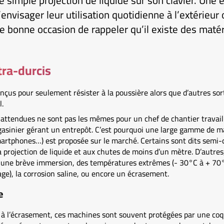
 simple projection de liquide sur son clavier. Une 
envisager leur utilisation quotidienne à l’extérieur
e bonne occasion de rappeler qu’il existe des maté
tra-durcis
nçus pour seulement résister à la poussière alors que d’autres sor
.
 attendues ne sont pas les mêmes pour un chef de chantier travail
sinier gérant un entrepôt. C’est pourquoi une large gamme de m
martphones…) est proposée sur le marché. Certains sont dits semi-
la projection de liquide et aux chutes de moins d’un mètre. D’autres,
t une brève immersion, des températures extrêmes (- 30°C à + 70
ge), la corrosion saline, ou encore un écrasement.
e
t à l’écrasement, ces machines sont souvent protégées par une coq