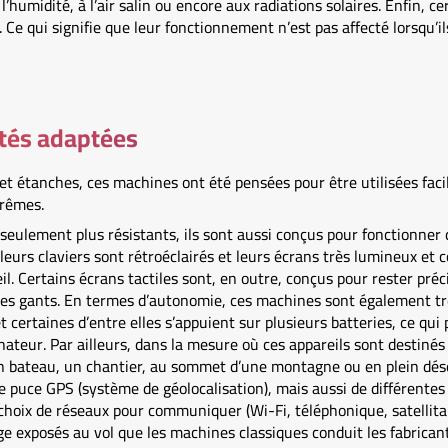
humidité, à l’air salin ou encore aux radiations solaires. Enfin, c
e qui signifie que leur fonctionnement n’est pas affecté lorsqu’i
ités adaptées
 et étanches, ces machines ont été pensées pour être utilisées fac
trêmes.
 seulement plus résistants, ils sont aussi conçus pour fonctionne
, leurs claviers sont rétroéclairés et leurs écrans très lumineux et c
il. Certains écrans tactiles sont, en outre, conçus pour rester préc
c des gants. En termes d’autonomie, ces machines sont également t
t certaines d’entre elles s’appuient sur plusieurs batteries, ce qui
nateur. Par ailleurs, dans la mesure où ces appareils sont destinés 
 bateau, un chantier, au sommet d’une montagne ou en plein dése
 puce GPS (système de géolocalisation), mais aussi de différente
choix de réseaux pour communiquer (Wi-Fi, téléphonique, satellitair
 exposés au vol que les machines classiques conduit les fabricants