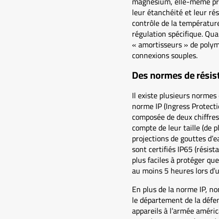
magnésium, elle-même prés
leur étanchéité et leur ré
contrôle de la températur
régulation spécifique. Quan
« amortisseurs » de polymè
connexions souples.
Des normes de résis
Il existe plusieurs normes 
norme IP (Ingress Protectio
composée de deux chiffres.
compte de leur taille (de p
projections de gouttes d’
sont certifiés IP65 (résist
plus faciles à protéger qu
au moins 5 heures lors d’
En plus de la norme IP, n
le département de la défen
appareils à l’armée améric