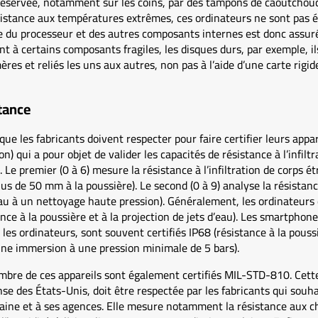
ervée, notamment sur les coins, par des tampons de caoutchouc. 
sistance aux températures extrêmes, ces ordinateurs ne sont pas é
e du processeur et des autres composants internes est donc assur
t à certains composants fragiles, les disques durs, par exemple, il
res et reliés les uns aux autres, non pas à l’aide d’une carte rigid
tance
que les fabricants doivent respecter pour faire certifier leurs appar
n) qui a pour objet de valider les capacités de résistance à l’infilt
 Le premier (0 à 6) mesure la résistance à l’infiltration de corps é
lus de 50 mm à la poussière). Le second (0 à 9) analyse la résistanc
eau à un nettoyage haute pression). Généralement, les ordinateurs 
ance à la poussière et à la projection de jets d’eau). Les smartphone
e les ordinateurs, sont souvent certifiés IP68 (résistance à la pous
une immersion à une pression minimale de 5 bars).
ombre de ces appareils sont également certifiés MIL-STD-810. Cett
se des États-Unis, doit être respectée par les fabricants qui souh
aine et à ses agences. Elle mesure notamment la résistance aux ch