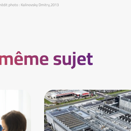
rédit photo : Kalinovsky Dmitry,2013
 même sujet