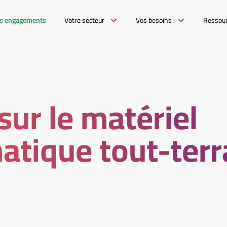
s engagements
Votre secteur
Vos besoins
Ressou
ur le matériel
atique tout-terr