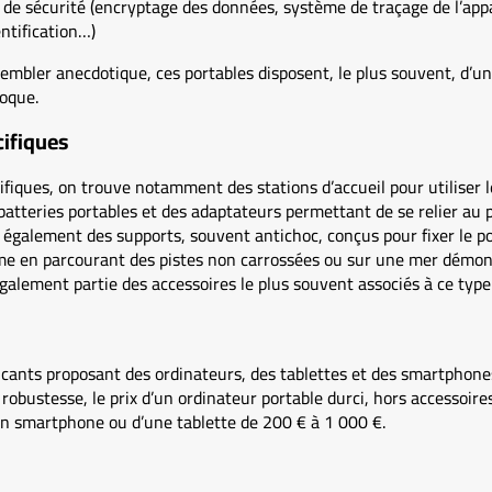
de sécurité (encryptage des données, système de traçage de l’appa
entification…)
embler anecdotique, ces portables disposent, le plus souvent, d’u
coque.
cifiques
ifiques, on trouve notamment des stations d’accueil pour utiliser l
batteries portables et des adaptateurs permettant de se relier au 
 également des supports, souvent antichoc, conçus pour fixer le p
même en parcourant des pistes non carrossées ou sur une mer démon
également partie des accessoires le plus souvent associés à ce typ
icants proposant des ordinateurs, des tablettes et des smartphones
robustesse, le prix d’un ordinateur portable durci, hors accessoire
’un smartphone ou d’une tablette de 200 € à 1 000 €.