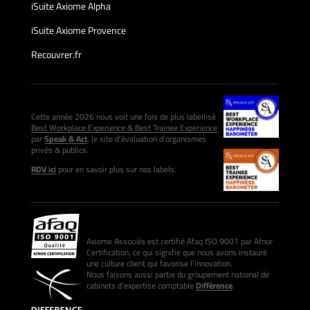
iSuite Axiome Alpha
iSuite Axiome Provence
Recouvrer.fr
Cette année 2026 nous voit une fois de plus labellisé
Best Workplace Experience & Best Trainee Experience
par
Speak & Act
, le site d’évaluation d’organismes
privés & publics.
RDV ici
pour en savoir plus sur nos labels.
Axiome Associés est certifié Afaq ISO 9001 par Afnor
Certification, ce qui signifie que nous avons instauré
une culture client qui favorise l’innovation.
Nous faisons aussi partie du groupement national de
cabinets d’expertise comptable
Différence
.