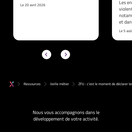
Les en
Le 20 avril 2026
violen
notam
et da
Le 5 ao
Ressources
Veille métier
ZFU : c’est le moment de déclarer 
Nous vous accompagnons dans le
développement de votre activité.