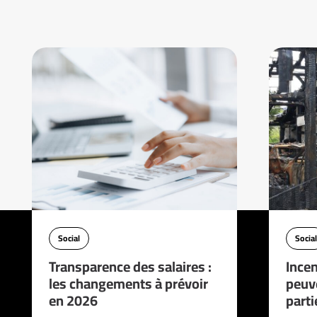
Social
Social
Transparence des salaires :
Incen
les changements à prévoir
peuve
en 2026
parti