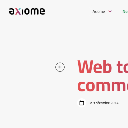
Axiome
No
Web to
commer
Le 9 décembre 2014