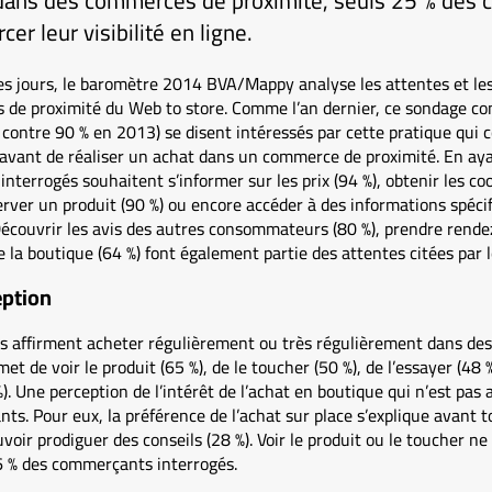
 dans des commerces de proximité, seuls 25 % des
er leur visibilité en ligne.
es jours, le baromètre 2014 BVA/Mappy analyse les attentes et les
s de proximité du Web to store. Comme l’an dernier, ce sondage co
, contre 90 % en 2013) se disent intéressés par cette pratique qui 
 avant de réaliser un achat dans un commerce de proximité. En ay
interrogés souhaitent s’informer sur les prix (94 %), obtenir les
ver un produit (90 %) ou encore accéder à des informations spécif
 Découvrir les avis des autres consommateurs (80 %), prendre rende
de la boutique (64 %) font également partie des attentes citées par l
eption
 affirment acheter régulièrement ou très régulièrement dans de
et de voir le produit (65 %), de le toucher (50 %), de l’essayer (48
 %). Une perception de l’intérêt de l’achat en boutique qui n’est p
s. Pour eux, la préférence de l’achat sur place s’explique avant to
uvoir prodiguer des conseils (28 %). Voir le produit ou le toucher ne
6 % des commerçants interrogés.