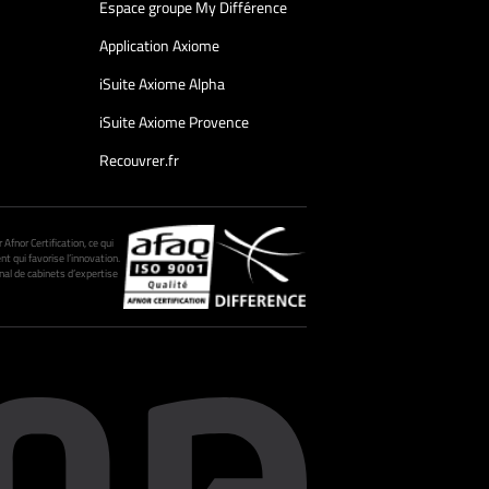
Espace groupe My Différence
Application Axiome
iSuite Axiome Alpha
iSuite Axiome Provence
Recouvrer.fr
fnor Certification, ce qui
nt qui favorise l’innovation.
al de cabinets d’expertise