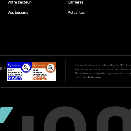
Votre secteur
Carrières
Vos besoins
Actualités
Axiome Associés est certifié Afaq ISO 9001 par A
ct
, le
signifie que nous avons instauré une culture clie
Nous faisons aussi partie du groupement nation
comptable
Différence
.