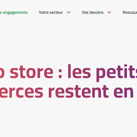
s engagements
Votre secteur
Vos besoins
Ressou
 store : les petit
ces restent en 