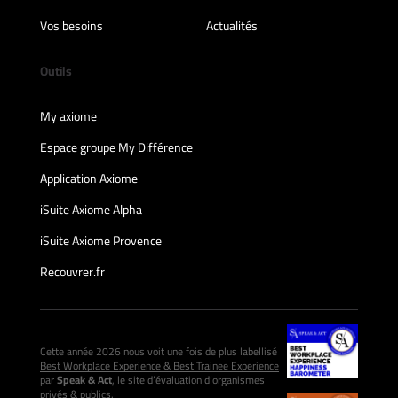
Vos besoins
Actualités
Outils
My axiome
Espace groupe My Différence
Application Axiome
iSuite Axiome Alpha
iSuite Axiome Provence
Recouvrer.fr
Cette année 2026 nous voit une fois de plus labellisé
Best Workplace Experience & Best Trainee Experience
par
Speak & Act
, le site d’évaluation d’organismes
privés & publics.