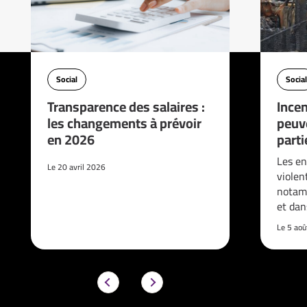
Social
Social
Transparence des salaires :
Incen
les changements à prévoir
peuve
en 2026
parti
Les en
Le 20 avril 2026
violen
notam
et da
Le 5 ao