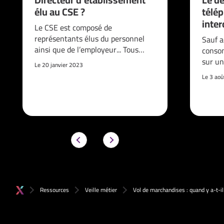
élu au CSE ?
télé
interd
Le CSE est composé de
représentants élus du personnel
Sauf a
ainsi que de l’employeur... Tous…
consom
sur un
Le 20 janvier 2023
Le 3 ao
Ressources
Veille métier
Vol de marchandises : quand y a-t-il