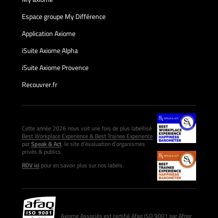
Espace groupe My Différence
Application Axiome
iSuite Axiome Alpha
iSuite Axiome Provence
Recouvrer.fr
Cette année 2026 nous voit une fois de plus labellisé
Best Workplace Experience & Best Trainee Experience
par
Speak & Act
, le site d’évaluation d’organismes
privés & publics.
RDV ici
pour en savoir plus sur nos labels.
Axiome Associés est certifié Afaq ISO 9001 par Afnor