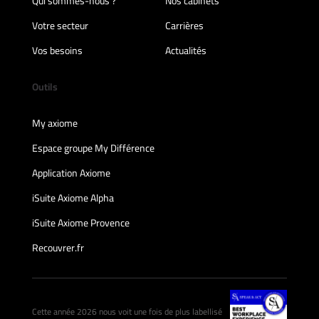
Qui sommes-nous ?
Nos cabinets
Votre secteur
Carrières
Vos besoins
Actualités
Outils
My axiome
Espace groupe My Différence
Application Axiome
iSuite Axiome Alpha
iSuite Axiome Provence
Recouvrer.fr
Cette année 2026 nous voit une fois de plus labellisé