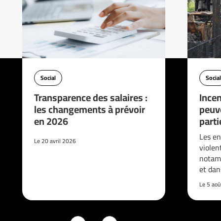
Social
Social
Transparence des salaires :
Incen
les changements à prévoir
peuve
en 2026
parti
Les en
Le 20 avril 2026
violen
notam
et da
Le 5 ao