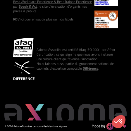
Best Workplace Experience & Best Trainee Experience
par
Speak & Act
, le site d’évaluation d’organismes
privés & publics.
RDV ici
pour en savoir plus sur nos labels.
Axiome Associés est certifié Afaq ISO 9001 par Afnor
Certification, ce qui signifie que nous avons instauré
une culture client qui favorise l’innovation.
Nous faisons aussi partie du groupement national de
cabinets d’expertise comptable
Différence
.
© 2026 Axiome
Données personnelles
Mentions légales